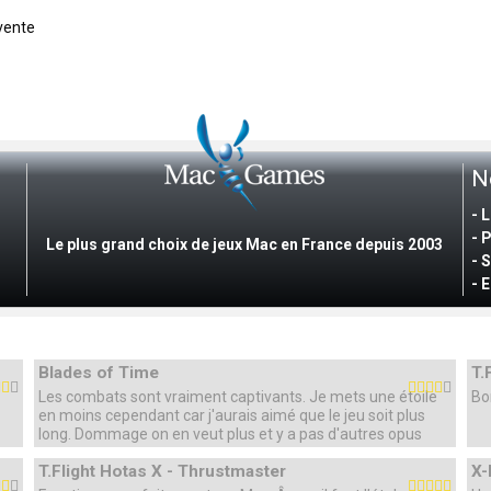
 vente
N
- 
- 
Le plus grand choix de jeux Mac en France depuis 2003
- 
-
E
Blades of Time
T.
Les combats sont vraiment captivants. Je mets une étoile
Bo
en moins cependant car j'aurais aimé que le jeu soit plus
long. Dommage on en veut plus et y a pas d'autres opus
T.Flight Hotas X - Thrustmaster
X-