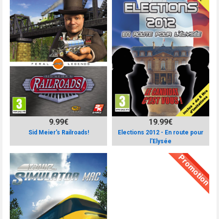
9.99€
19.99€
Sid Meier's Railroads!
Elections 2012 - En route pour
l'Elysée