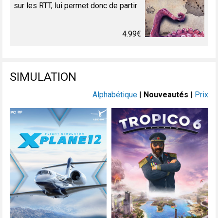
sur les RTT, lui permet donc de partir
pour l'île paradisiaque de Turtoga. Il a
cependant quelques tâches mineures
4.99€
à...
SIMULATION
Alphabétique
|
Nouveautés
|
Prix