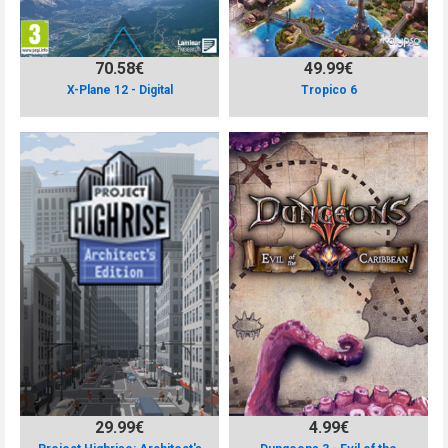
70.58€
49.99€
X-Plane 12 - Digital
Tropico 6
29.99€
4.99€