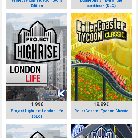
Project Highrise: Architect's
Dungeons 3 - Evil of the
Edition
caribbean (DLC)
1.99€
19.99€
Project Highrise: London Life
RollerCoaster Tycoon Classic
(DLC)