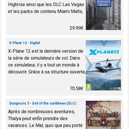
Highrise ainsi que les DLC Las Vegas
et les packs de contenu Miami Malls,
Tokyo Towers, London Life et Brilliant
Berlin. Découvrez une simulation
29.99€
complexe d’un gratt...
X-Plane 12 - Digital
X-Plane 12 est la dernière version de
la série de simulateurs de vol. Dans
ce simulateur, il y a tout un monde à
découvrir. Grâce à sa structure ouverte,
tous les utilisateurs et les passionnés
peuvent...
70.58€
Dungeons 3 - Evil of the caribbean (DLC)
Après de nombreuses aventures,
Thalya peut enfin prendre des
vacances. Le Mal, quoi que peu porté