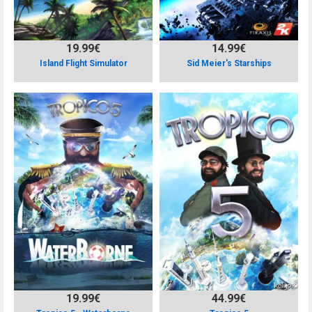
19.99€
14.99€
Island Flight Simulator
Sid Meier's Starships
19.99€
44.99€