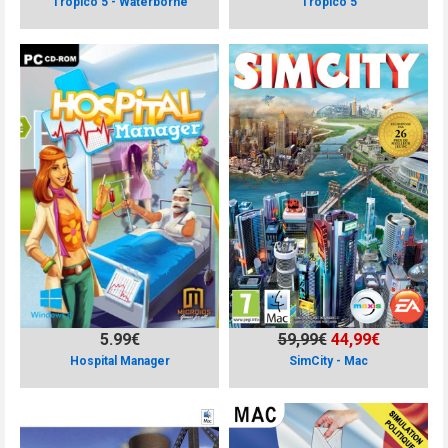
Tropico 5 - Waterborne
Tropico 5
5.99€
59,99€
44,99€
Hospital Manager
SimCity - Mac