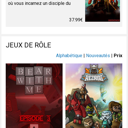
où vous incarnez un disciple du
maestro Guido. Choisissez entre
Jacques, Wolff, Jules ou bien Claude.
37.99€
Vous ête...
JEUX DE RÔLE
Alphabétique
|
Nouveautés
|
Prix