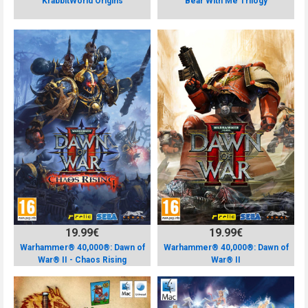
KrabbitWorld Origins
Bear With Me Trilogy
19.99€
19.99€
Warhammer® 40,000®: Dawn of
Warhammer® 40,000®: Dawn of
War® II - Chaos Rising
War® II