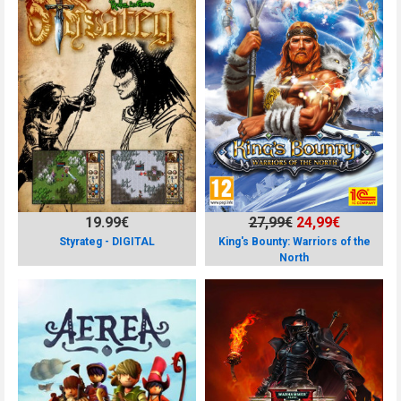
19.99€
27,99€
24,99€
Styrateg - DIGITAL
King's Bounty: Warriors of the
North