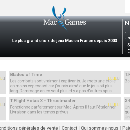
N
- 
- 
Le plus grand choix de jeux Mac en France depuis 2003
- 
-
E
Blades of Time
T.
Les combats sont vraiment captivants. Je mets une étoile
Bo
en moins cependant car j'aurais aimé que le jeu soit plus
long. Dommage on en veut plus et y a pas d'autres opus
T.Flight Hotas X - Thrustmaster
X-
Fonctionne parfaitement sur Mac. Âpres il faut l’étalonner.
Un
Livraison dans les temps prévus
qu
Un
onditions générales de vente
Contact
Qui sommes-nous
Pai