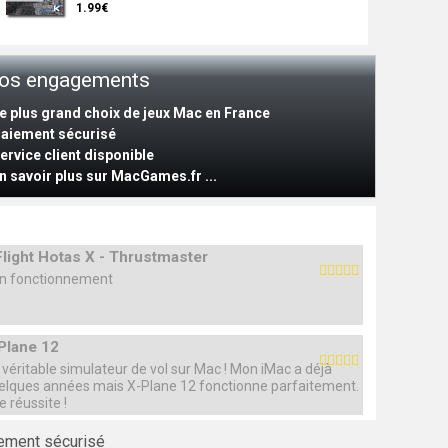
1.99€
os engagements
Le plus grand choix de jeux Mac en France
Paiement sécurisé
Service client disponible
n savoir plus sur MacGames.fr ...
Flight Hotas X - Thrustmaster
n fonctionnement
Plane 12
 véritable simulateur de vol sur Mac ! Mon iMac a déjà
elques années mais X-Plane 12 fonctionne parfaitement.
e réussite !
ement sécurisé