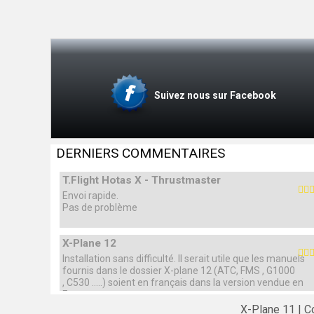
Suivez nous sur Facebook
DERNIERS COMMENTAIRES
T.Flight Hotas X - Thrustmaster
Envoi rapide.
Pas de problème
X-Plane 12
Installation sans difficulté. Il serait utile que les manuels
fournis dans le dossier X-plane 12 (ATC, FMS , G1000
, C530 .....) soient en français dans la version vendue en
France.
X-Plane 11
C